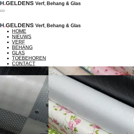
H
.
GELDENS
Verf, Behang & Glas
Ga
direct
naar
de
H
.
GELDENS
Verf, Behang & Glas
hoofdinhoud
HOME
NIEUWS
VERF
BEHANG
GLAS
TOEBEHOREN
CONTACT